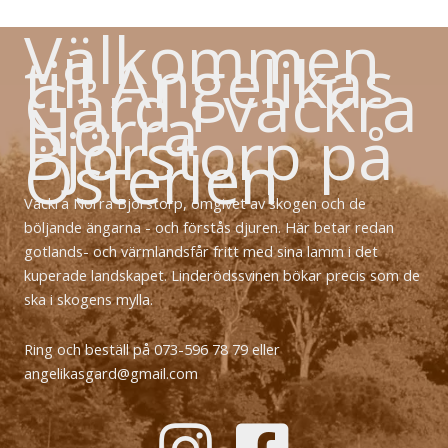
Välkommen
till Angelikas
Gård i vackra
Norra
Björstorp på
Österlen
Vackra Norra Björstorp, omgivet av skogen och de
böljande ängarna - och förstås djuren. Här betar redan
gotlands- och värmlandsfår fritt med sina lamm i det
kuperade landskapet. Linderödssvinen bökar precis som de
ska i skogens mylla.
Ring och beställ på 073-596 78 79 eller
angelikasgard@gmail.com