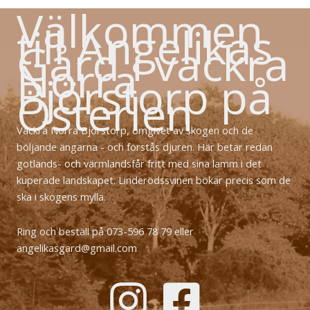
Välkommen
till Angelikas
Gård i vackra
Norra
Björstorp på
Österlen
Vackra Norra Björstorp, omgivet av skogen och de
böljande ängarna - och förstås djuren. Här betar redan
gotlands- och värmlandsfår fritt med sina lamm i det
kuperade landskapet. Linderödssvinen bökar precis som de
ska i skogens mylla.
Ring och beställ på 073-596 78 79 eller
angelikasgard@gmail.com