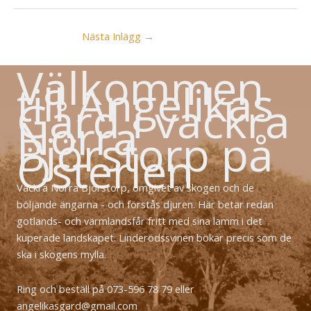
Nästa Inlägg
→
Välkommen
till Angelikas
Gård i vackra
Norra
Björstorp på
Österlen
Vackra Norra Björstorp, omgivet av skogen och de
böljande ängarna - och förstås djuren. Här betar redan
gotlands- och värmlandsfår fritt med sina lamm i det
kuperade landskapet. Linderödssvinen bökar precis som de
ska i skogens mylla.
Ring och beställ på 073-596 78 79 eller
angelikasgard@gmail.com