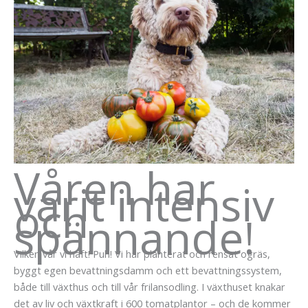
Våren har
varit intensiv
och
spännande!
Vilken vår vi haft! Puh! Vi har planterat och rensat ogräs,
byggt egen bevattningsdamm och ett bevattningssystem,
både till växthus och till vår frilansodling. I växthuset knakar
det av liv och växtkraft i 600 tomatplantor – och de kommer