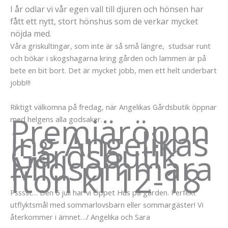
I år odlar vi vår egen vall till djuren och hönsen har
fått ett nytt, stort hönshus som de verkar mycket
nöjda med.
Våra griskultingar, som inte är så små längre, studsar runt
och bökar i skogshagarna kring gården och lammen är på
bete en bit bort. Det är mycket jobb, men ett helt underbart
jobb!!!
Riktigt välkomna på fredag, när Angelikas Gårdsbutik öppnar
Premiäröppn
med helgens alla godsaker.
ing Angelikas
Gårdsbutik
Midsommara
fton kl 12-18
Psssst… Den 6 juli har vi Öppet Hus på gården. Perfekt
utflyktsmål med sommarlovsbarn eller sommargäster! Vi
återkommer i ämnet…/ Angelika och Sara