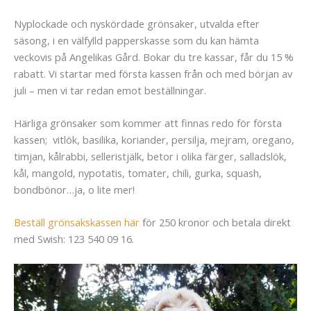
Nyplockade och nyskördade grönsaker, utvalda efter
säsong, i en välfylld papperskasse som du kan hämta
veckovis på Angelikas Gård. Bokar du tre kassar, får du 15 %
rabatt. Vi startar med första kassen från och med början av
juli – men vi tar redan emot beställningar.
Härliga grönsaker som kommer att finnas redo för första
kassen; vitlök, basilika, koriander, persilja, mejram, oregano,
timjan, kålrabbi, selleristjälk, betor i olika färger, salladslök,
kål, mangold, nypotatis, tomater, chili, gurka, squash,
bondbönor…ja, o lite mer!
Beställ grönsakskassen här
för 250 kronor och betala direkt
med Swish: 123 540 09 16.