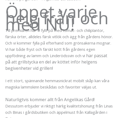
Öppet varje
helg från och
med NU!
Till premiären har vi fyllt på med tomat- och chiliplantor,
färska örter, alldeles färsk vitlök och ägg från gårdens hönor.
Och vi kommer fylla på efterhand som grönsakerna mognar.
Vi har både fryst och färskt kött från gårdens egen
har passat
uppfödning av lamm och Linderödssvin och vi
på att grillstycka en del av köttet inför helgens
begivenheter vid grillen!
I ett stort, spännande hemmasnickrat mobilt skåp kan våra
magiska lammskinn beskådas och favoriter väljas ut.
Naturligtvis kommer allt från Angelikas Gård!
Dessutom erbjuder vi riktigt härlig kvalitetshonung från Linas
och Binas i gårdsbutiken och äppelmust från Källagården i