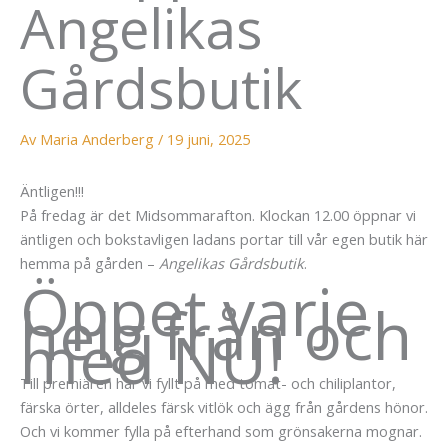
Angelikas
Gårdsbutik
Av
Maria Anderberg
/
19 juni, 2025
Äntligen!!!
På fredag är det Midsommarafton. Klockan 12.00 öppnar vi
äntligen och bokstavligen ladans portar till vår egen butik här
hemma på gården –
Angelikas Gårdsbutik
.
Öppet varje
helg från och
med NU!
Till premiären har vi fyllt på med tomat- och chiliplantor,
färska örter, alldeles färsk vitlök och ägg från gårdens hönor.
Och vi kommer fylla på efterhand som grönsakerna mognar.