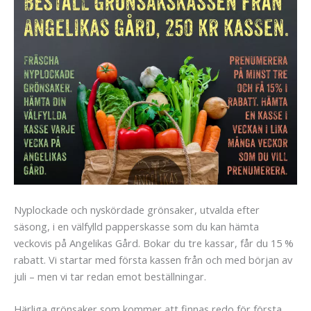
Nyplockade och nyskördade grönsaker, utvalda efter
säsong, i en välfylld papperskasse som du kan hämta
veckovis på Angelikas Gård. Bokar du tre kassar, får du 15 %
rabatt. Vi startar med första kassen från och med början av
juli – men vi tar redan emot beställningar.
Härliga grönsaker som kommer att finnas redo för första