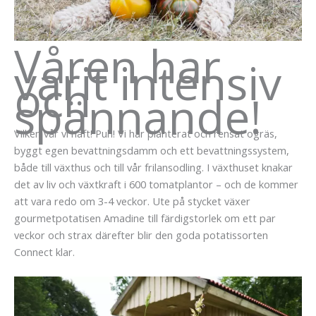
Våren har
varit intensiv
och
spännande!
Vilken vår vi haft! Puh! Vi har planterat och rensat ogräs,
byggt egen bevattningsdamm och ett bevattningssystem,
både till växthus och till vår frilansodling. I växthuset knakar
det av liv och växtkraft i 600 tomatplantor – och de kommer
att vara redo om 3-4 veckor. Ute på stycket växer
gourmetpotatisen Amadine till färdigstorlek om ett par
veckor och strax därefter blir den goda potatissorten
Connect klar.