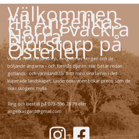
Välkommen
till Angelikas
Gård i vackra
Norra
Björstorp på
Österlen
Vackra Norra Björstorp, omgivet av skogen och de
böljande ängarna - och förstås djuren. Här betar redan
gotlands- och värmlandsfår fritt med sina lamm i det
kuperade landskapet. Linderödssvinen bökar precis som de
ska i skogens mylla.
Ring och beställ på 073-596 78 79 eller
angelikasgard@gmail.com