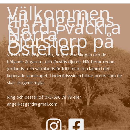
Välkommen
till Angelikas
Gård i vackra
Norra
Björstorp på
Österlen
Vackra Norra Björstorp, omgivet av skogen och de
böljande ängarna - och förstås djuren. Här betar redan
gotlands- och värmlandsfår fritt med sina lamm i det
kuperade landskapet. Linderödssvinen bökar precis som de
ska i skogens mylla.
Ring och beställ på 073-596 78 79 eller
angelikasgard@gmail.com