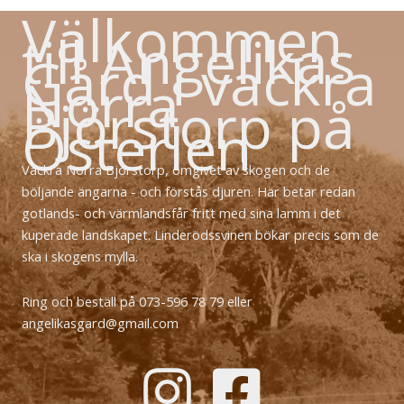
Välkommen
till Angelikas
Gård i vackra
Norra
Björstorp på
Österlen
Vackra Norra Björstorp, omgivet av skogen och de
böljande ängarna - och förstås djuren. Här betar redan
gotlands- och värmlandsfår fritt med sina lamm i det
kuperade landskapet. Linderödssvinen bökar precis som de
ska i skogens mylla.
Ring och beställ på 073-596 78 79 eller
angelikasgard@gmail.com