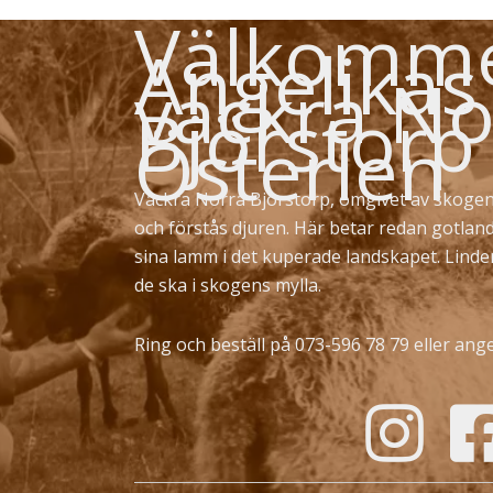
Välkommen
Angelikas
vackra No
Björstorp
Österlen
Vackra Norra Björstorp, omgivet av skogen
och förstås djuren. Här betar redan gotlan
sina lamm i det kuperade landskapet. Lind
de ska i skogens mylla.
Ring och beställ på 073-596 78 79 eller
ange