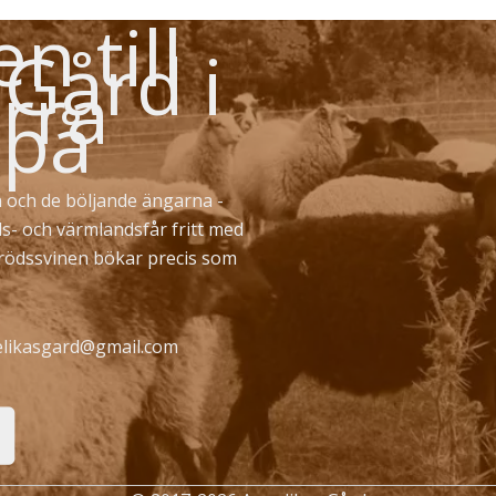
 till
 Gård i
rra
 på
 och de böljande ängarna -
ds- och värmlandsfår fritt med
erödssvinen bökar precis som
likasgard@gmail.com