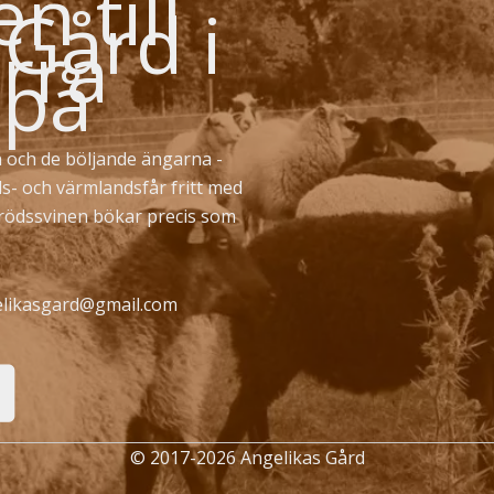
 till
 Gård i
rra
 på
 och de böljande ängarna -
ds- och värmlandsfår fritt med
erödssvinen bökar precis som
likasgard@gmail.com
© 2017-2026 Angelikas Gård