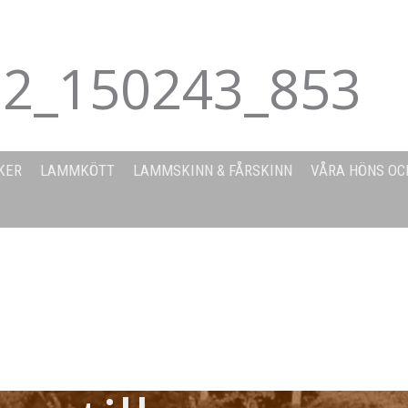
2_150243_853
KER
LAMMKÖTT
LAMMSKINN & FÅRSKINN
VÅRA HÖNS OC