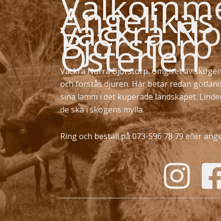
Välkommen
Angelikas
vackra No
Björstorp
Österlen
Vackra Norra Björstorp, omgivet av skogen
och förstås djuren. Här betar redan gotlan
sina lamm i det kuperade landskapet. Lind
de ska i skogens mylla.
Ring och beställ på 073-596 78 79 eller
ange