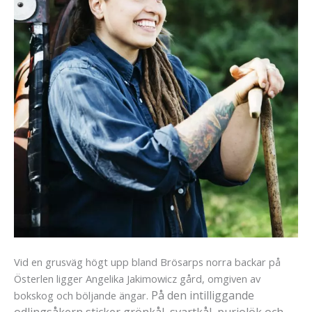
Vid en grusväg högt upp bland Brösarps norra backar på
Österlen ligger Angelika Jakimowicz gård, omgiven av
På den intilliggande
bokskog och böljande ängar.