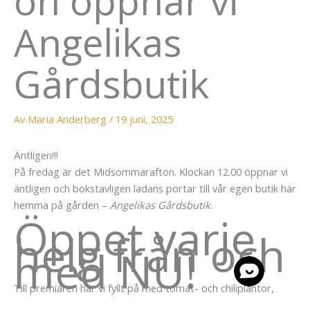
on öppnar vi
Angelikas
Gårdsbutik
Av
Maria Anderberg
/
19 juni, 2025
Äntligen!!!
På fredag är det Midsommarafton. Klockan 12.00 öppnar vi
äntligen och bokstavligen ladans portar till vår egen butik här
hemma på gården –
Angelikas Gårdsbutik
.
Öppet varje
helg från och
med NU!
Till premiären har vi fyllt på med tomat- och chiliplantor,
färska örter, alldeles färsk vitlök och ägg från gårdens hönor.