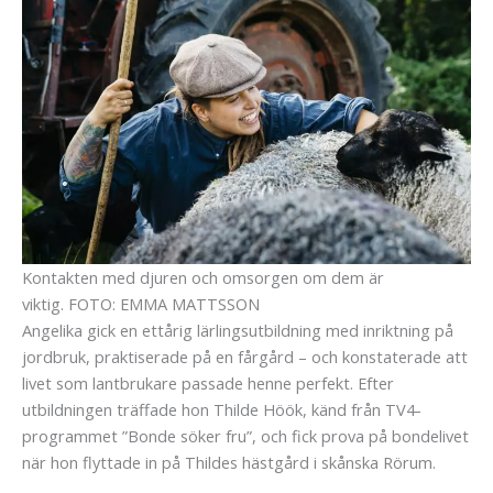
Kontakten med djuren och omsorgen om dem är
viktig.
FOTO: EMMA MATTSSON
Angelika gick en ettårig lärlingsutbildning med inriktning på
jordbruk, praktiserade på en fårgård – och konstaterade att
livet som lantbrukare passade henne perfekt. Efter
utbildningen träffade hon Thilde Höök, känd från TV4-
programmet ”Bonde söker fru”, och fick prova på bondelivet
när hon flyttade in på Thildes hästgård i skånska Rörum.