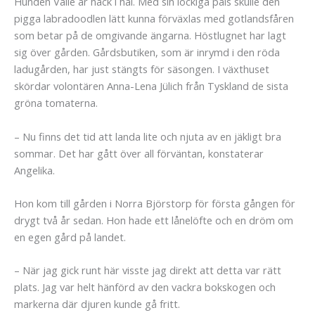
Hunden Valle är hack i häl. Med sin lockiga päls skulle den
pigga labradoodlen lätt kunna förväxlas med gotlandsfåren
som betar på de omgivande ängarna. Höstlugnet har lagt
sig över gården. Gårdsbutiken, som är inrymd i den röda
ladugården, har just stängts för säsongen. I växthuset
skördar volontären Anna-Lena Jülich från Tyskland de sista
gröna tomaterna.
– Nu finns det tid att landa lite och njuta av en jäkligt bra
sommar. Det har gått över all förväntan, konstaterar
Angelika.
Hon kom till gården i Norra Björstorp för första gången för
drygt två år sedan. Hon hade ett lånelöfte och en dröm om
en egen gård på landet.
– När jag gick runt här visste jag direkt att detta var rätt
plats. Jag var helt hänförd av den vackra bokskogen och
markerna där djuren kunde gå fritt.