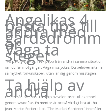
Angelikas 4
bästa tips till
andra med
gårdsdrömm
ar
Våga ta
steget
Tro på dig själv och sök pepp från andra i samma situation
om du får motgångar. Våga misslyckas. Du behöver inte ha
så mycket förkunskaper, utan lär dig genom misstagen.
Ta hjälp av
andra
Be om råd och tips. Ta hjälp av volontärer, till exempel
genom wwoof.se. En mentor är också väldigt bra att ha.
Jean-Martin Fortiers bok ”The Market Gardener” innehåller