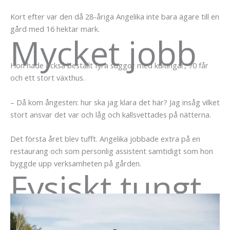
Kort efter var den då 28-åriga Angelika inte bara ägare till en
gård med 16 hektar mark.
Mycket jobb
Hon hade också beställt fyra suggor med kultingar, 70 får
och ett stort växthus.
– Då kom ångesten: hur ska jag klara det här? Jag insåg vilket
stort ansvar det var och låg och kallsvettades på nätterna.
Det första året blev tufft. Angelika jobbade extra på en
restaurang och som personlig assistent samtidigt som hon
byggde upp verksamheten på gården.
Fysiskt tungt