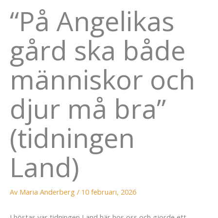
“På Angelikas
gård ska både
människor och
djur må bra”
(tidningen
Land)
Av
Maria Anderberg
/
10 februari, 2026
I höstas var tidningen Land här hos oss och gjorde ett