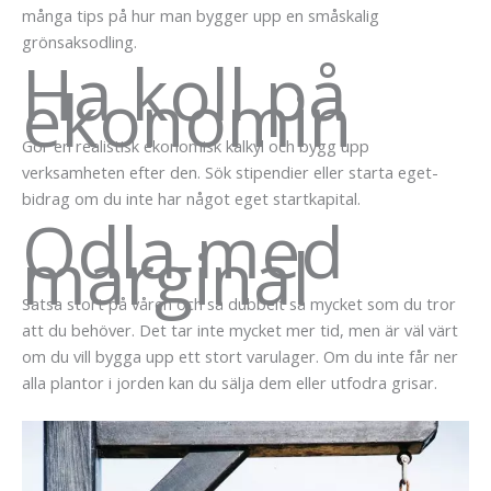
många tips på hur man bygger upp en småskalig
grönsaksodling.
Ha koll på
ekonomin
Gör en realistisk ekonomisk kalkyl och bygg upp
verksamheten efter den. Sök stipendier eller starta eget-
bidrag om du inte har något eget startkapital.
Odla med
marginal
Satsa stort på våren och så dubbelt så mycket som du tror
att du behöver. Det tar inte mycket mer tid, men är väl värt
om du vill bygga upp ett stort varulager. Om du inte får ner
alla plantor i jorden kan du sälja dem eller utfodra grisar.