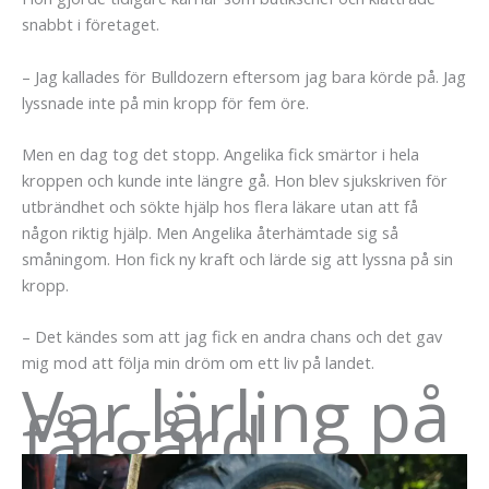
snabbt i företaget.
– Jag kallades för Bulldozern eftersom jag bara körde på. Jag
lyssnade inte på min kropp för fem öre.
Men en dag tog det stopp. Angelika fick smärtor i hela
kroppen och kunde inte längre gå. Hon blev sjukskriven för
utbrändhet och sökte hjälp hos flera läkare utan att få
någon riktig hjälp. Men Angelika återhämtade sig så
småningom. Hon fick ny kraft och lärde sig att lyssna på sin
kropp.
– Det kändes som att jag fick en andra chans och det gav
mig mod att följa min dröm om ett liv på landet.
Var lärling på
fårgård