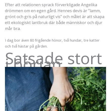
Efter att relationen sprack förverkligade Angelika
drömmen om en egen gård.
Hennes devis är ”lamm,
grönt och gris på naturligt vis” och målet är att skapa
ett ekologiskt lantbruk där både människor och djur
mår bra.
I dag bor även 80 frigående hönor, två hundar, tre katter
och två hästar på gården.
Satsade stort
i början