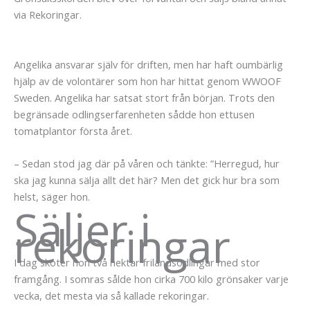
via Rekoringar.
Angelika ansvarar själv för driften, men har haft oumbärlig
hjälp av de volontärer som hon har hittat genom WWOOF
Sweden. Angelika har satsat stort från början. Trots den
begränsade odlingserfarenheten sådde hon ettusen
tomatplantor första året.
– Sedan stod jag där på våren och tänkte: ”Herregud, hur
ska jag kunna sälja allt det här? Men det gick hur bra som
helst, säger hon.
Säljer i
rekoringar
I dag sköter hon två hektar frilandsodlingar med stor
framgång. I somras sålde hon cirka 700 kilo grönsaker varje
vecka, det mesta via så kallade rekoringar.