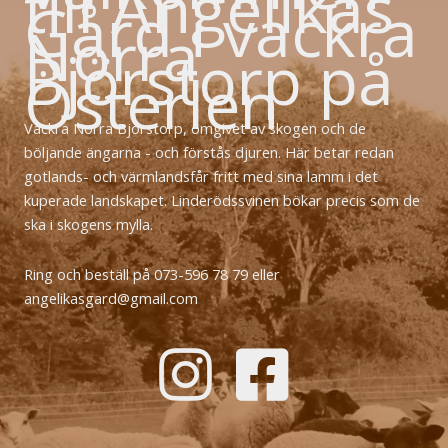
till Angelikas
Gård i vackra
Norra
Björstorp på
Österlen
Vackra Norra Björstorp, omgivet av skogen och de
böljande ängarna - och förstås djuren. Här betar redan
gotlands- och värmlandsfår fritt med sina lamm i det
kuperade landskapet. Linderödssvinen bökar precis som de
ska i skogens mylla.
Ring och beställ på 073-596 78 79 eller
angelikasgard@gmail.com