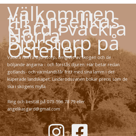
Välkommen
till Angelikas
Gård i vackra
Norra
Björstorp på
Österlen
Vackra Norra Björstorp, omgivet av skogen och de
böljande ängarna - och förstås djuren. Här betar redan
gotlands- och värmlandsfår fritt med sina lamm i det
kuperade landskapet. Linderödssvinen bökar precis som de
ska i skogens mylla.
Ring och beställ på 073-596 78 79 eller
angelikasgard@gmail.com