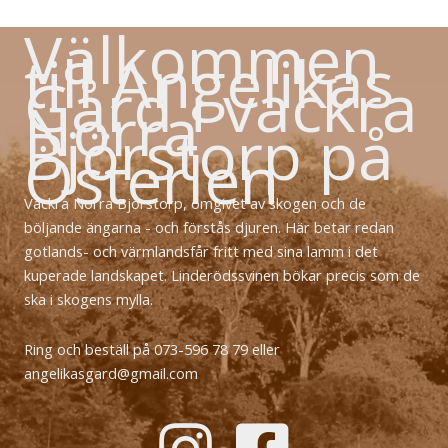
Välkommen
till Angelikas
Gård i vackra
Norra
Björstorp på
Österlen
Vackra Norra Björstorp, omgivet av skogen och de
böljande ängarna - och förstås djuren. Här betar redan
gotlands- och värmlandsfår fritt med sina lamm i det
kuperade landskapet. Linderödssvinen bökar precis som de
ska i skogens mylla.
Ring och beställ på 073-596 78 79 eller
angelikasgard@gmail.com