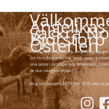
Välkommen
Angelikas
vackra No
Björstorp
Österlen
Vackra Norra Björstorp, omgivet av skogen
och förstås djuren. Här betar redan gotlan
sina lamm i det kuperade landskapet. Lind
de ska i skogens mylla.
Ring och beställ på 073-596 78 79 eller
ange