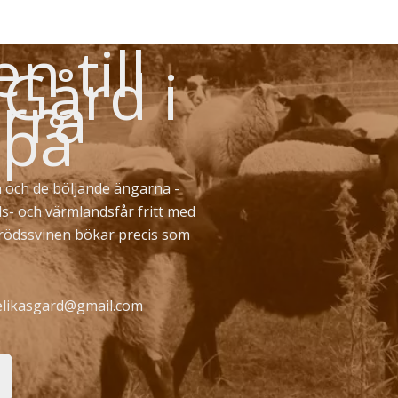
 till
 Gård i
rra
 på
 och de böljande ängarna -
ds- och värmlandsfår fritt med
erödssvinen bökar precis som
likasgard@gmail.com