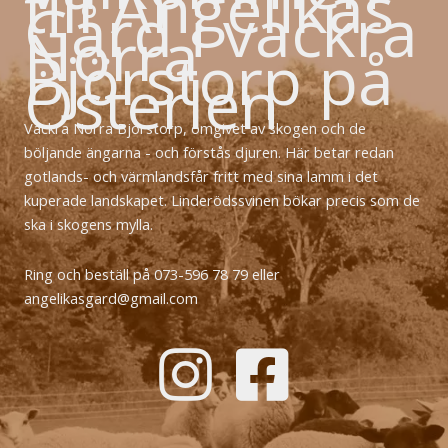
till Angelikas
Gård i vackra
Norra
Björstorp på
Österlen
Vackra Norra Björstorp, omgivet av skogen och de
böljande ängarna - och förstås djuren. Här betar redan
gotlands- och värmlandsfår fritt med sina lamm i det
kuperade landskapet. Linderödssvinen bökar precis som de
ska i skogens mylla.
Ring och beställ på 073-596 78 79 eller
angelikasgard@gmail.com