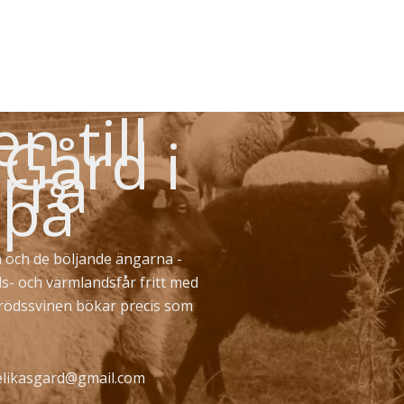
 till
 Gård i
rra
 på
 och de böljande ängarna -
ds- och värmlandsfår fritt med
erödssvinen bökar precis som
likasgard@gmail.com