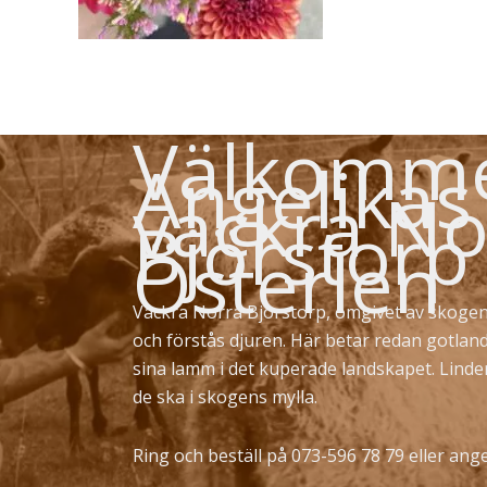
Välkommen
Angelikas
vackra No
Björstorp
Österlen
Vackra Norra Björstorp, omgivet av skogen
och förstås djuren. Här betar redan gotlan
sina lamm i det kuperade landskapet. Lind
de ska i skogens mylla.
Ring och beställ på 073-596 78 79 eller
ange