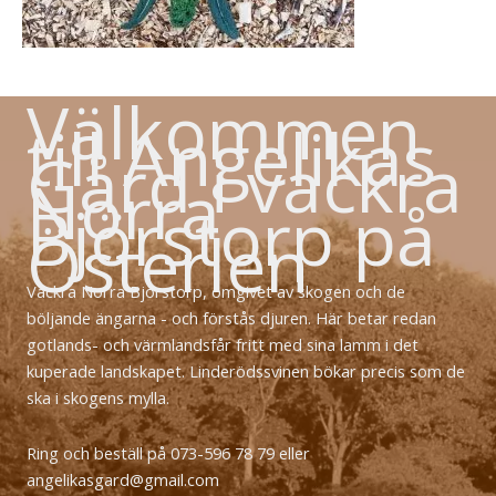
Välkommen
till Angelikas
Gård i vackra
Norra
Björstorp på
Österlen
Vackra Norra Björstorp, omgivet av skogen och de
böljande ängarna - och förstås djuren. Här betar redan
gotlands- och värmlandsfår fritt med sina lamm i det
kuperade landskapet. Linderödssvinen bökar precis som de
ska i skogens mylla.
Ring och beställ på 073-596 78 79 eller
angelikasgard@gmail.com